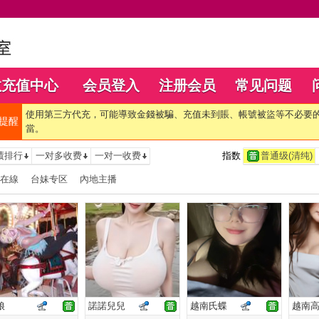
数充值中心
会员登入
注册会员
常见问题
使用第三方代充，可能導致金錢被騙、充值未到賬、帳號被盜等不必要
提醒
當。
绩排行
一对多收费
一对一收费
指数
普通级(清纯)
在線
台妹专区
內地主播
娘
諾諾兒兒
越南氏蝶
越南