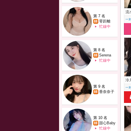
流
第 7 名
一
零距離
忙線中
第 8 名
Serena
忙線中
泠
第 9 名
一
香奈奈子
第 10 名
甜心Baby
忙線中