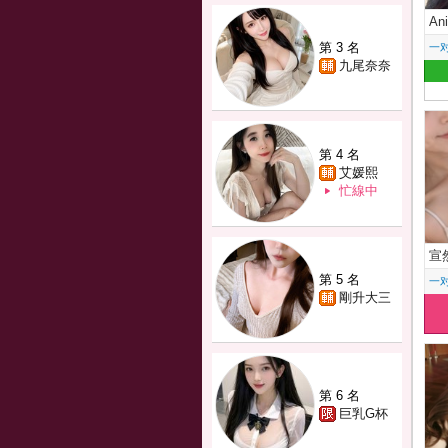
Ani
第 3 名
一
九尾奈奈
第 4 名
艾媛熙
忙線中
宣
第 5 名
一
剛升大三
第 6 名
巨乳G杯