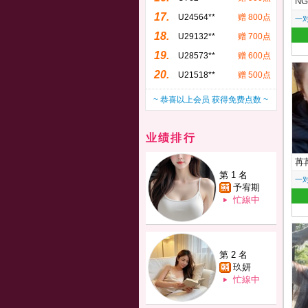
N
17.
U24564**
赠 800点
一
18.
U29132**
赠 700点
19.
U28573**
赠 600点
20.
U21518**
赠 500点
~ 恭喜以上会员 获得免费点数 ~
业绩排行
苒
第 1 名
一
予宥期
忙線中
第 2 名
玖妍
忙線中