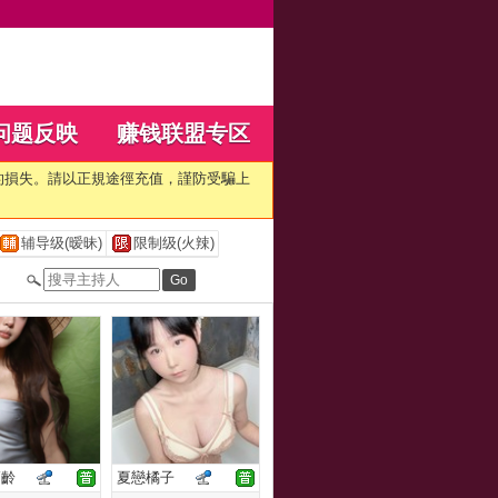
问题反映
赚钱联盟专区
的損失。請以正規途徑充值，謹防受騙上
辅导级(暧昧)
限制级(火辣)
高齡
夏戀橘子