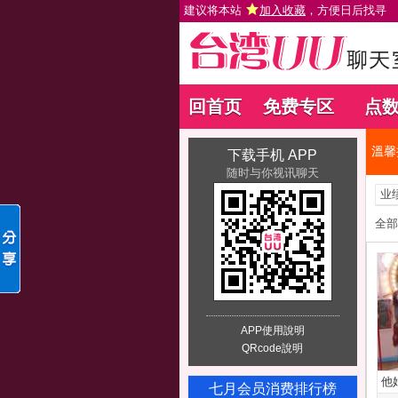
建议将本站
加入收藏
，方便日后找寻
回首页
免费专区
点
溫馨
下载手机 APP
随时与你视讯聊天
业
全部
APP使用說明
QRcode說明
他
七月会员消费排行榜