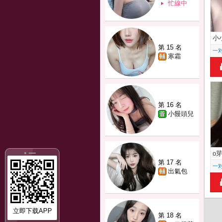
忙線中
小
第 15 名
一
寒霜
第 16 名
小饅頭兒
o
第 17 名
一
出氣包
立即下载APP
第 18 名