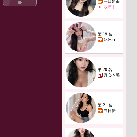
一口奶茶
表演中
第 19 名
沐沐m
第 20 名
真心卜騙
第 21 名
白日夢