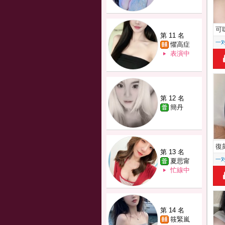
可
第 11 名
一
懼高症
表演中
第 12 名
簡丹
復
第 13 名
一
夏思甯
忙線中
第 14 名
筱緊嵐