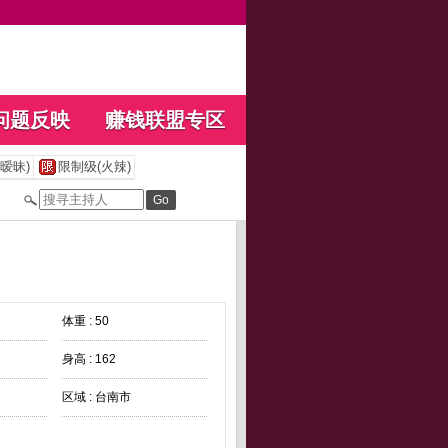
问题反映
赚钱联盟专区
暧昧)
限制级(火辣)
体重 : 50
身高 : 162
区域 : 台南市