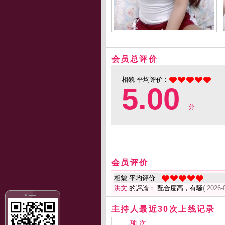
会员总评价
相貌 平均评价 :
5.00
分
会员评价
相貌 平均评价 :
洪文
的評論： 配合度高，有騷
( 2026-
主持人最近30次上线记录
项 次