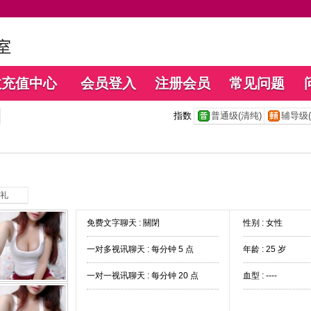
数充值中心
会员登入
注册会员
常见问题
指数
普通级(清纯)
辅导级(
礼
免费文字聊天 :
關閉
性别 : 女性
一对多视讯聊天 :
每分钟 5 点
年龄 : 25 岁
一对一视讯聊天 :
每分钟 20 点
血型 : ----