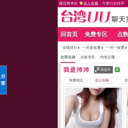
建议将本站
加入收藏
，方便日后找寻
回首页
免费专区
点
业绩排行
一对多收费
一对一收费
全部在線
台妹专区
內地主播
我是沛沛
休息中
免費視訊
进入包厢
送